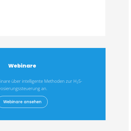
Webinare
inare über intelligente Methoden zur H
S-
2
osierungssteuerung an.
Webinare ansehen