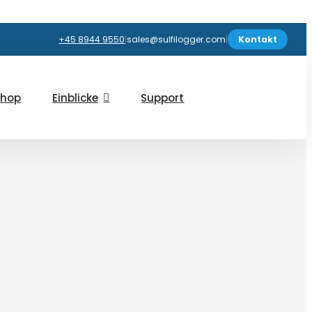
+45 8944 9550
|
sales@sulfilogger.com
|
Kontakt
hop
Einblicke
Support