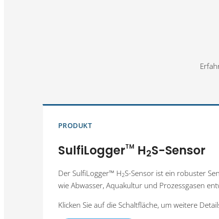
Erfah
PRODUKT
SulfiLogger
TM
H
S-Sensor
2
Der SulfiLogger™ H
S-Sensor ist ein robuster S
2
wie Abwasser, Aquakultur und Prozessgasen entw
Klicken Sie auf die Schaltfläche, um weitere Detai