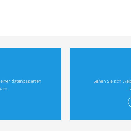
einer datenbasierten
Sehen Sie sich Web
aben.
D