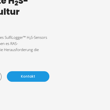
te H
S-
2
ultur
des SulfiLogger™ H₂S-Sensors
hen es RAS-
 die Herausforderung die
Kontakt