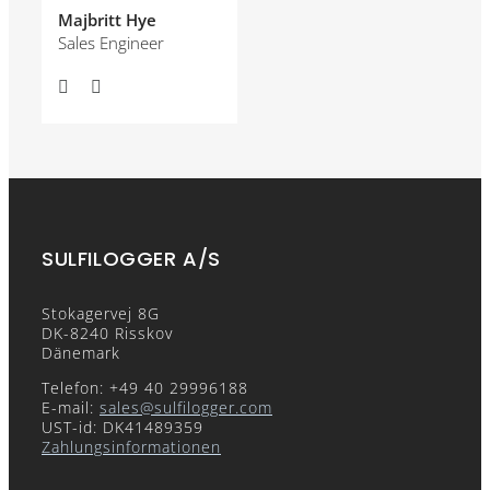
Majbritt Hye
Sales Engineer
SULFILOGGER A/S
Stokagervej 8G
DK-8240 Risskov
Dänemark
Telefon: +49 40 29996188
E-mail:
sales@sulfilogger.com
UST-id: DK41489359
Zahlungsinformationen