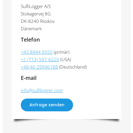
SulfiLogger A/S
Stokagervej 8G
DK-8240 Risskov
Dänemark
Telefon
+45 8944 9550
(primär)
+1 (713) 597-6220
(USA)
+49 40 29996188
(Deutschland)
E-mail
info@sulfilogger.com
Anfrage senden