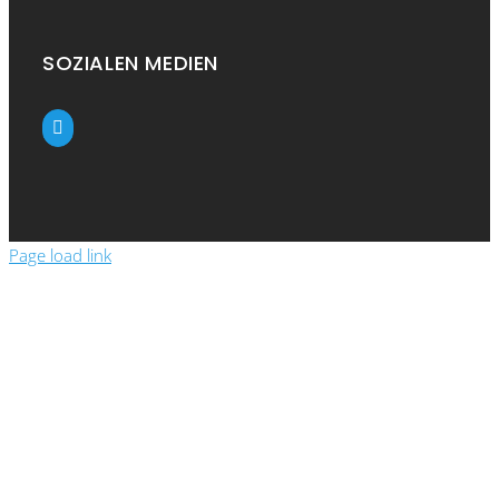
SOZIALEN MEDIEN
Page load link
Close
this
module
Show the prices
Please enter your details to see the prices in
the webshop.