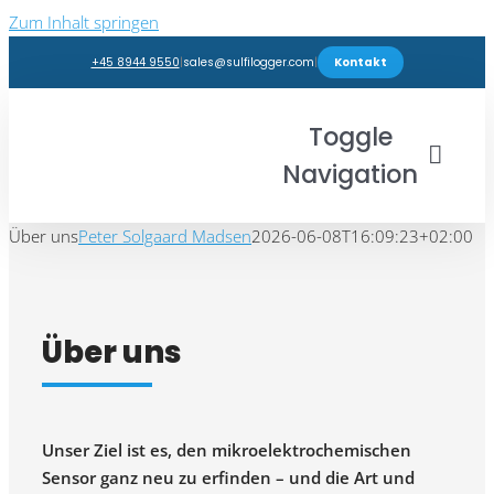
Zum Inhalt springen
+45 8944 9550
|
sales@sulfilogger.com
|
Kontakt
Toggle
Navigation
Über uns
Peter Solgaard Madsen
2026-06-08T16:09:23+02:00
Branchen
Produkte
Über uns
Webshop
Einblicke
Unser Ziel ist es, den mikroelektrochemischen
Sensor ganz neu zu erfinden – und die Art und
Support