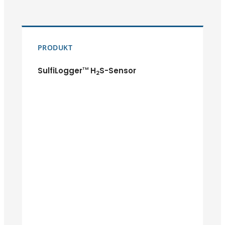
PRODUKT
SulfiLogger
H
S-Sensor
TM
2