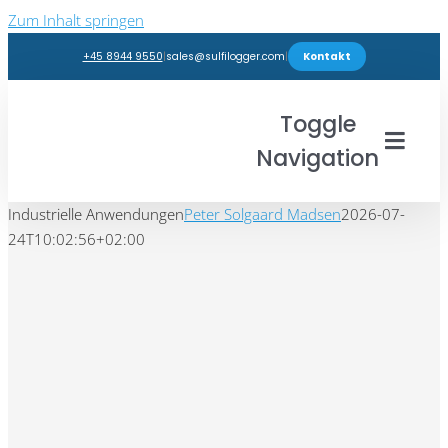
Zum Inhalt springen
+45 8944 9550
|
sales@sulfilogger.com
|
Kontakt
Toggle
Navigation
Industrielle Anwendungen
Peter Solgaard Madsen
Branchen
2026-07-
24T10:02:56+02:00
Produkte
Webshop
Einblicke
Support