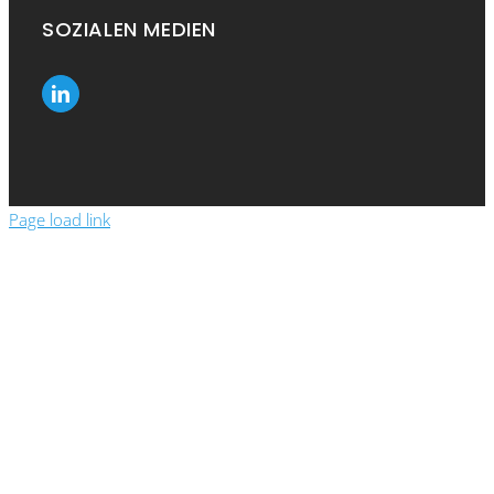
SOZIALEN MEDIEN
Page load link
Close
this
module
Show the prices
Please enter your details to see the prices in
the webshop.