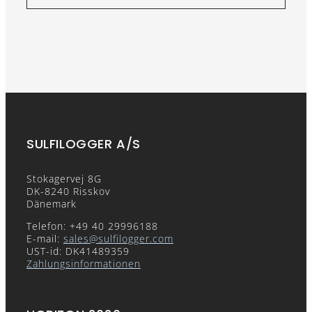
SULFILOGGER A/S
Stokagervej 8G
DK-8240 Risskov
Dänemark
Telefon: +49 40 29996188
E-mail:
sales@sulfilogger.com
UST-id: DK41489359
Zahlungsinformationen