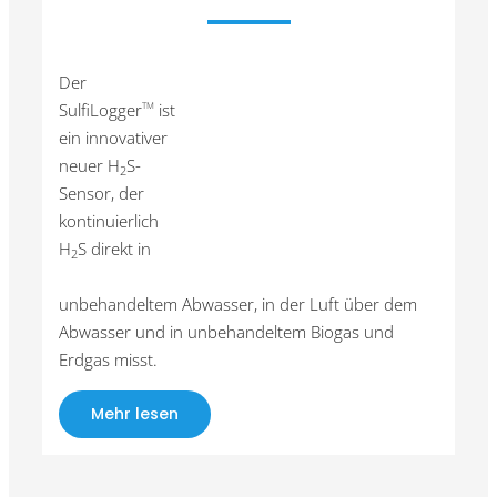
Der
SulfiLogger
ist
TM
ein innovativer
neuer H
S-
2
Sensor, der
kontinuierlich
H
S direkt in
2
unbehandeltem Abwasser, in der Luft über dem
Abwasser und in unbehandeltem Biogas und
Erdgas misst.
Mehr lesen