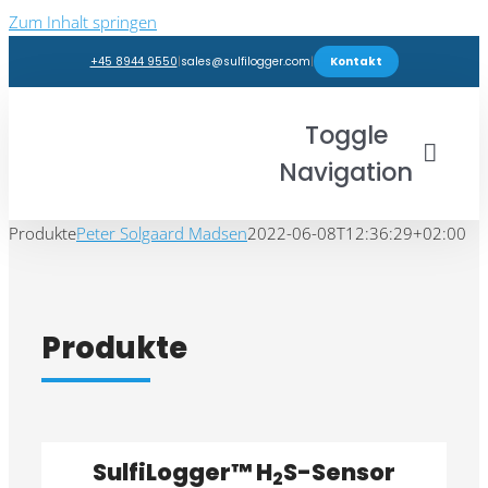
Zum Inhalt springen
+45 8944 9550
|
sales@sulfilogger.com
|
Kontakt
Toggle
Navigation
Produkte
Peter Solgaard Madsen
2022-06-08T12:36:29+02:00
Branchen
Produkte
Produkte
Webshop
Einblicke
SulfiLogger™ H
S-Sensor
2
Support