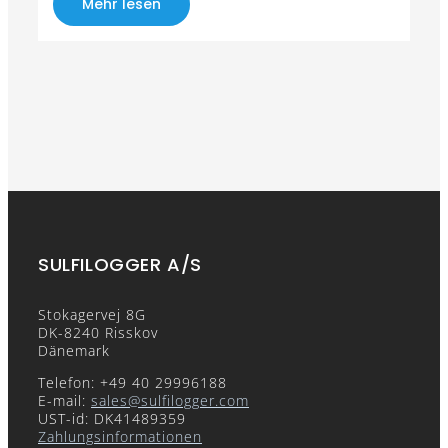
Mehr lesen
SULFILOGGER A/S
Stokagervej 8G
DK-8240 Risskov
Dänemark
Telefon: +49 40 29996188
E-mail:
sales@sulfilogger.com
UST-id: DK41489359
Zahlungsinformationen