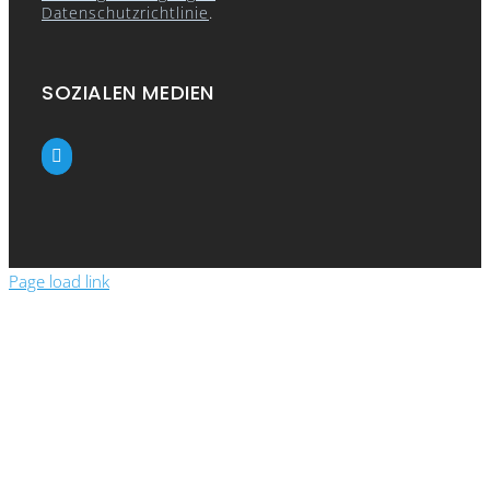
Datenschutzrichtlinie
.
SOZIALEN MEDIEN
Page load link
Close
this
module
Show the prices
Please enter your details to see the prices in
the webshop.