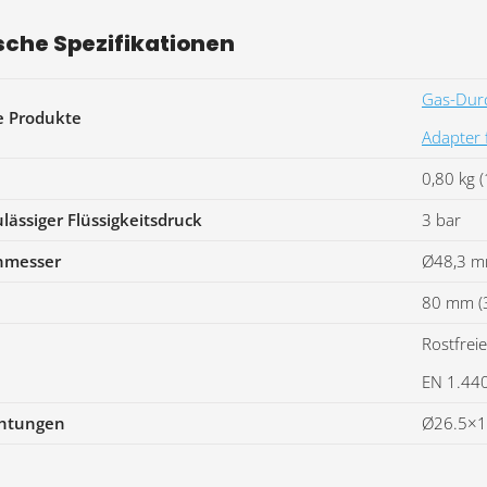
che Spezifikationen
Gas-Durc
e Produkte
Adapter 
0,80 kg (
lässiger Flüssigkeitsdruck
3 bar
hmesser
Ø48,3 mm
80 mm (3
Rostfreie
EN 1.440
chtungen
Ø26.5×1,