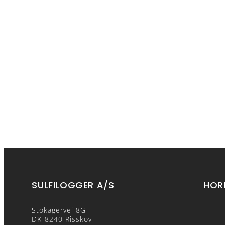
SULFILOGGER A/S
HOR
Stokagervej 8G
DK-8240 Risskov