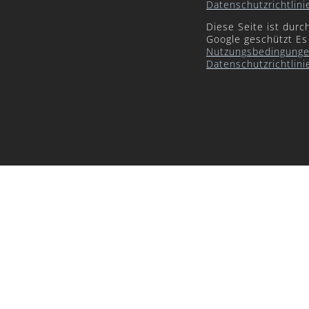
Datenschutzrichtlini
Diese Seite ist dur
Google geschützt Es
Nutzungsbedingung
Datenschutzrichtlini
Close
this
module
es
in the webshop.