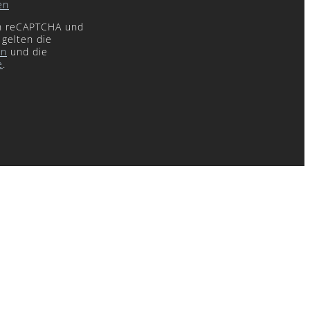
en
ch reCAPTCHA und
 gelten die
en
und die
e
.