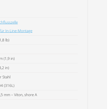
hflusszelle
für In-Line-Montage
1,8 lb)
 (1,9 in)
,2 in)
r Stahl
4 (316L)
5 mm – Viton, shore A