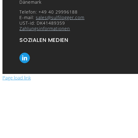
Dänemark
Telefon: +49 40 29996188
E-mail:
sales@sulfilogger.com
UST-id: DK41489359
Zahlungsinformationen
SOZIALEN MEDIEN
Page load link
Show the pric
Please enter your details to see the prices 