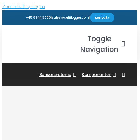
Zum Inhalt springen
+45 8944 9550
|
sales@sulfilogger.com
|
Kontakt
Toggle
Navigation
Branchen
Sensorsysteme
Komponenten
Produkte
Webshop
Einblicke
Support