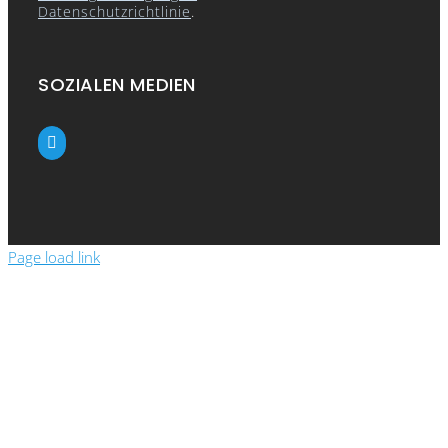
Datenschutzrichtlinie
.
SOZIALEN MEDIEN
Page load link
Close
this
module
Show the prices
Please enter your details to see the prices in
the webshop.