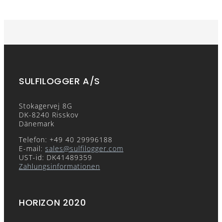
SULFILOGGER A/S
Stokagervej 8G
DK-8240 Risskov
Dänemark
Telefon: +49 40 29996188
E-mail:
sales@sulfilogger.com
UST-id: DK41489359
Zahlungsinformationen
HORIZON 2020