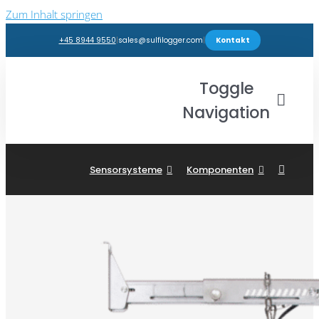
Zum Inhalt springen
+45 8944 9550
|
sales@sulfilogger.com
|
Kontakt
Toggle
Navigation
Branchen
Sensorsysteme
Komponenten
Produkte
Webshop
Einblicke
Support