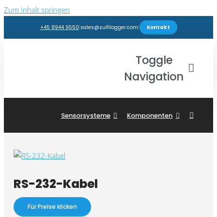
Zum Inhalt springen
+45 8944 9550
|
sales@sulfilogger.com
|
Kontakt
Toggle
Navigation
Branchen
Sensorsysteme
Komponenten
Produkte
Webshop
RS-232-Kabel
Einblicke
Für Preise klicken
Support