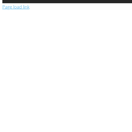
Page load link
Show the pric
Please enter your details to see the prices 
First name
First name
Last name
Last name
Company
Company