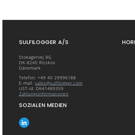
SULFILOGGER A/S
HOR
Stokagervej 8G
DK-8240 Risskov
Dänemark
Telefon: +49 40 29996188
E-mail:
sales@sulfilogger.com
UST-id: DK41489359
Zahlungsinformationen
SOZIALEN MEDIEN