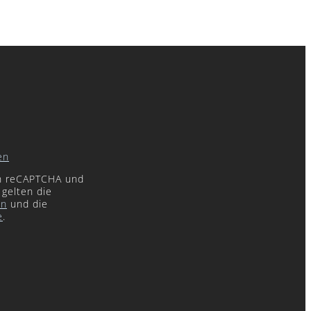
en
ch reCAPTCHA und
 gelten die
en
und die
e
.